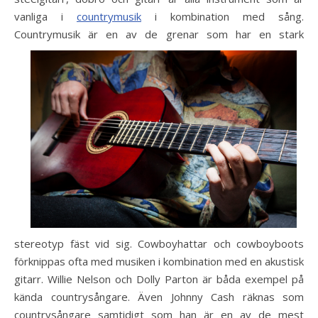
vanliga i
countrymusik
i kombination med sång.
Countrymusik är en av de gr
enar som har en stark
stereotyp fäst vid sig. Cowboyhattar och cowboyboots
förknippas ofta med musiken i kombination med en akustisk
gitarr. Willie Nelson och Dolly Parton är båda exempel på
kända countrysångare. Även Johnny Cash räknas som
countrysångare samtidigt som han är en av de mest