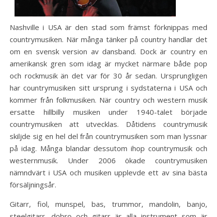
Nashville i USA är den stad som främst förknippas med
countrymusiken. När många tänker på country handlar det
om en svensk version av dansband. Dock är country en
amerikansk gren som idag är mycket närmare både pop
och rockmusik än det var för 30 år sedan. Ursprungligen
har countrymusiken sitt ursprung i sydstaterna i USA och
kommer från folkmusiken. När country och western musik
ersatte hillbilly musiken under 1940-talet började
countrymusiken att utvecklas. Dåtidens countrymusik
skiljde sig en hel del från countrymusiken som man lyssnar
på idag. Många blandar dessutom ihop countrymusik och
westernmusik. Under 2006 ökade countrymusiken
nämndvärt i USA och musiken upplevde ett av sina bästa
försäljningsår.
Gitarr, fiol, munspel, bas, trummor, mandolin, banjo,
steelgitarr, dobro och gitarr är alla instrument som är